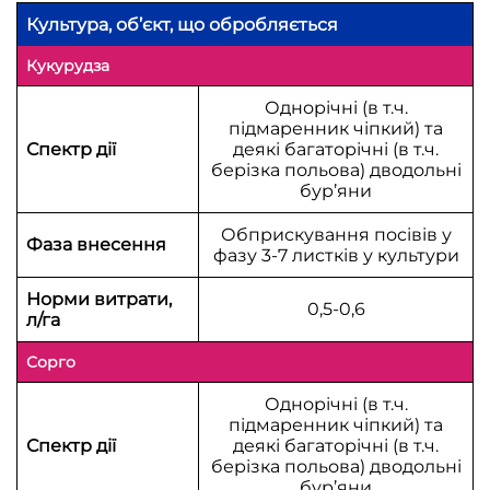
Культура, об’єкт, що обробляється
Кукурудза
Однорічні (в т.ч.
підмаренник чіпкий) та
Спектр дії
деякі багаторічні (в т.ч.
берізка польова) дводольні
бур’яни
Обприскування посівів у
Фаза внесення
фазу 3-7 листків у культури
Норми витрати,
0,5-0,6
л/га
Сорго
Однорічні (в т.ч.
підмаренник чіпкий) та
Спектр дії
деякі багаторічні (в т.ч.
берізка польова) дводольні
бур’яни