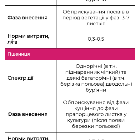
Обприскування посівів в
Фаза внесення
період вегетації у фазі 3-7
листків
Норми витрати,
0,3-0,5
л/га
Пшениця
Однорічні (в т.ч.
підмаренник чіпкий) та
Спектр дії
деякі багаторічні (в т.ч.
берізка польова) дводольні
бур’яни
Обприскування від фази
кущіння до фази
Фаза внесення
прапорцевого листка у
культури (після появи
березки польової)
Норми витрати,