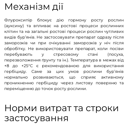
Механізм дії
Флуроксипір блокує дію гормону росту рослин
(ауксину) та впливає на ростові процеси рослинних
клітин та на загальні ростові процеси рослин чутливих
видів бур’янів. Не застосовувати препарат одразу після
заморозків чи при очікуванні заморозків у ніч після
обробітку. Не використовувати препарат, коли посіви
перебувають у стресовому стані (посуха,
перезволоження ґрунту та ін.). Температура в межах від
+8 до +25°С є рекомендованою для використання
гербіциду. Саме за цих умов рослини бур’янів
нормально розвиваються, що сприяє активному
проникненню гербіциду через листову поверхню та
переміщенню до точок росту рослини.
Норми витрат та строки
застосування