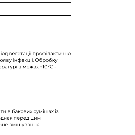
іод вегетації профілактично
яву інфекції. Обробку
атурі в межах +10°С -
и в бакових сумішах із
однак перед цим
бне змішування.