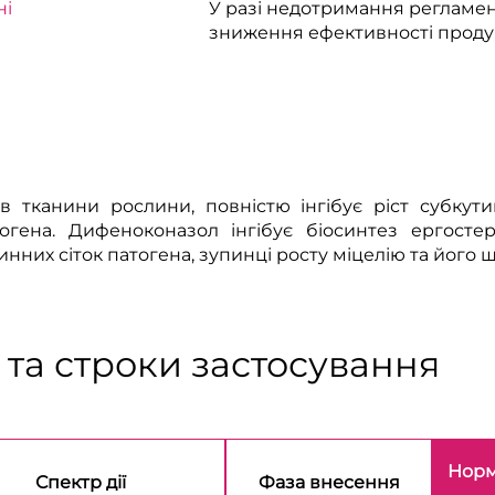
ні
У разі недотримання регламе
зниження ефективності продук
 тканини рослини, повністю інгібує ріст субкути
гена. Дифеноконазол інгібує біосинтез ергосте
инних сіток патогена, зупинці росту міцелію та його ш
та строки застосування
Норм
Спектр дії
Фаза внесення