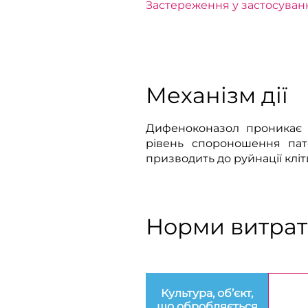
Застереження у застосуван
Механізм дії
Дифеноконазол проникає в
рівень спороношення пато
призводить до руйнації кліт
Норми витрат 
Культура, об’єкт,
що обробляється