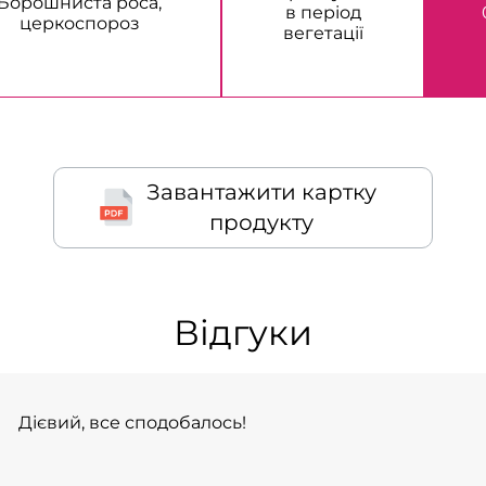
Борошниста роса,
в період
церкоспороз
вегетації
Завантажити картку
продукту
Відгуки
Дієвий, все сподобалось!