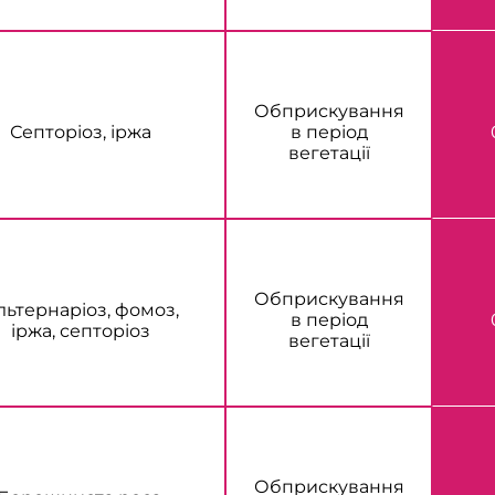
Обприскування
Септоріоз, іржа
в період
вегетації
Обприскування
льтернаріоз, фомоз,
в період
іржа, септоріоз
вегетації
Обприскування