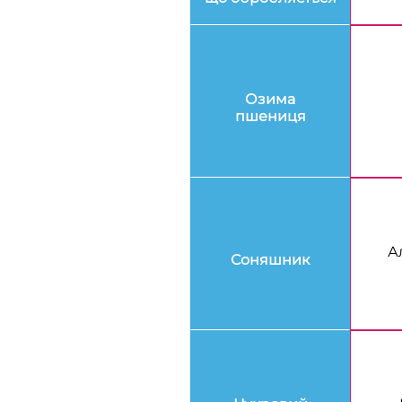
Озима
пшениця
А
Соняшник