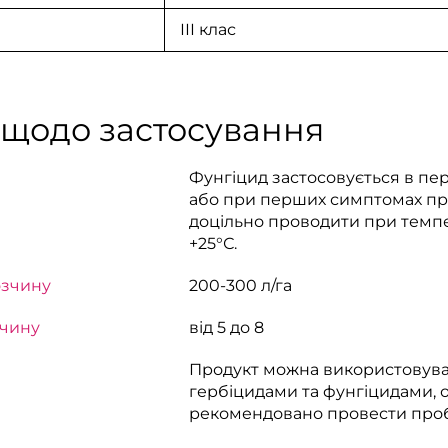
ІІІ клас
 щодо застосування
Фунгіцид застосовується в пер
або при перших симптомах про
доцільно проводити при темпер
+25°С.
озчину
200-300 л/га
зчину
від 5 до 8
Продукт можна використовуват
гербіцидами та фунгіцидами, 
рекомендовано провести про