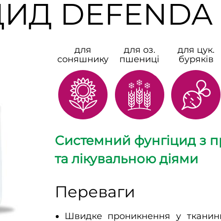
ЦИД DEFENDA 
для
для оз.
для цук.
соняшнику
пшениці
буряків
Системний фунгіцид з 
та лікувальною діями
Переваги
Швидке проникнення у тканини