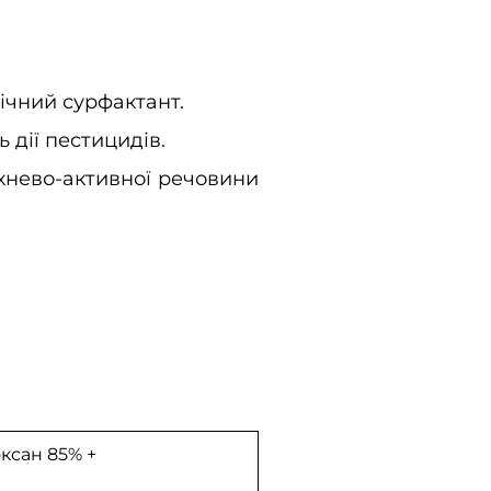
чний сурфактант.
 дії пестицидів.
рхнево-активної речовини
ксан 85% +