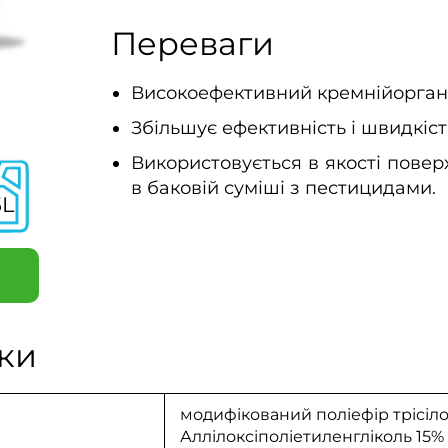
Переваги
Високоефективний кремнійоргані
Збільшує ефективність і швидкість
Використовується в якості пове
в баковій суміші з пестицидами.
5L
ки
модифікований поліефір трісіло
Аллілоксіполіетиленгліколь
15%