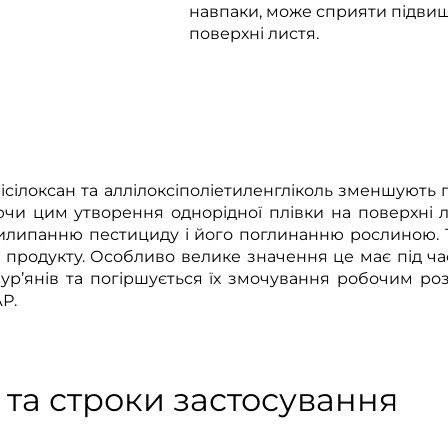
навпаки, може сприяти підви
поверхні листя.
ісілоксан та аллілоксіполіетиленгліколь зменшують 
чи цим утворення однорідної плівки на поверхні 
рилипанню пестициду і його поглинанню рослиною.
ть продукту. Особливо велике значення це має під час
бур’янів та погіршується їх змочування робочим ро
Р.
та строки застосування