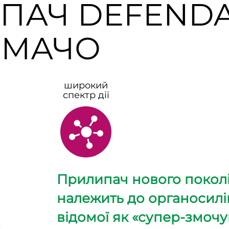
ПАЧ DEFEND
-МАЧО
широкий
спектр дії
Прилипач нового покол
належить до органосилі
відомої як «супер-змочу