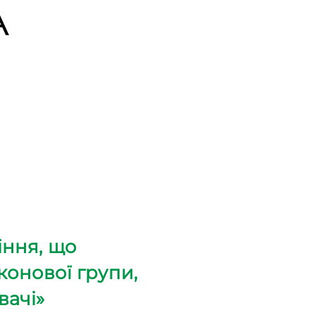
A
іння, що
конової групи,
вачі»