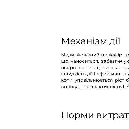
Механізм дії
Модифікований поліефір тр
що наноситься, забезпечую
покриттю площі листка, п
швидкість дії і ефективніс
коли уповільнюється ріст 
впливає на ефективність ПА
Норми витрат 