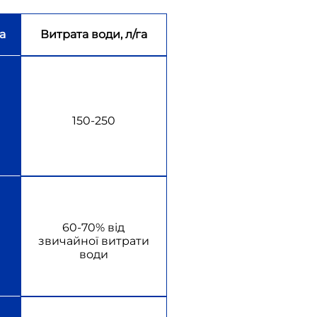
а
Витрата води, л/га
150-250
60-70% від
звичайної витрати
води