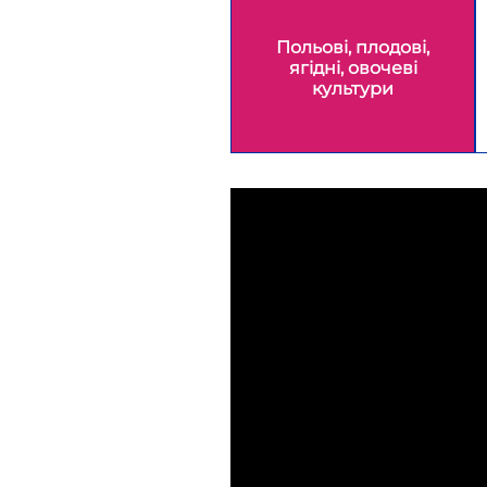
Польові, плодові,
ягідні, овочеві
культури