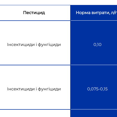
Пестицид
Норма витрати, л/г
Інсектициди і фунгіциди
0,10
Інсектициди і фунгіциди
0,075-0,15