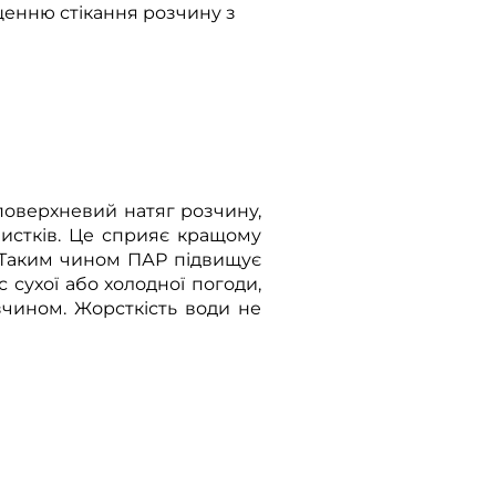
щенню стікання розчину з
поверхневий натяг розчину,
листків. Це сприяє кращому
 Таким чином ПАР підвищує
 сухої або холодної погоди,
зчином. Жорсткість води не